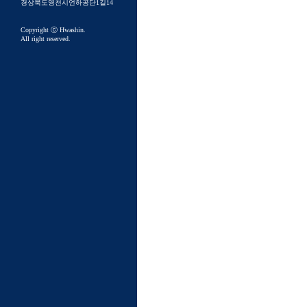
경상북도영천시언하공단1길14

Copyright ⓒ Hwashin.

All right reserved.
